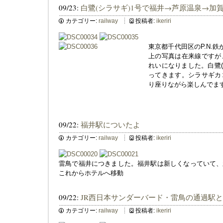
09/23:
白鷺(シラサギ)1号で福井→芦原温泉→加
カテゴリー:
railway
投稿者:
ikeriri
東京都千代田区のP.N.
上の写真は在来線ですが
れいになりました。白鷺(
ってきます。シラサギカ
り座りながら楽しんでま
09/22:
福井駅についたよ
カテゴリー:
railway
投稿者:
ikeriri
雷鳥で福井につきました。福井駅は新しくなっていて、
これからホテルへ移動
09/22:
JR西日本サンダーバード・雷鳥の通過駅
カテゴリー:
railway
投稿者:
ikeriri