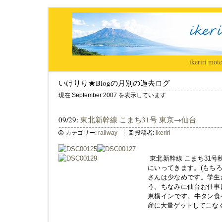
ikeriri
|
mote
いけりり★Blogの月別の過去ログ
現在 September 2007 を表示しています
09/29:
東北新幹線 こまち31号 東京→仙台
カテゴリー:
railway
投稿者:
ikeriri
東北新幹線 こまち31号
にいってきます。(もちろ
さんは少なめです。学生
う。ちなみに仙台お仕事
東横インです。牛タン食べ
産に大量ゲットしてこな