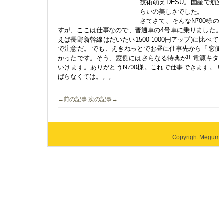
技術萌えDESU。国産で
らいの美しさでした。
さてさて、そんなN700様
すが、ここは仕事なので、普通車の4号車に乗りました。
えば長野新幹線はだいたい1500-1000円アップ)に比
で注意だ。 でも、えきねっとでお昼に仕事先から「窓側
かったです。そう、窓側にはさらなる特典が!! 電源キター
いけます。ありがとうN700様。これで仕事できます。
ばらなくては。。。
←前の記事
|
次の記事→
Copyright Megumi