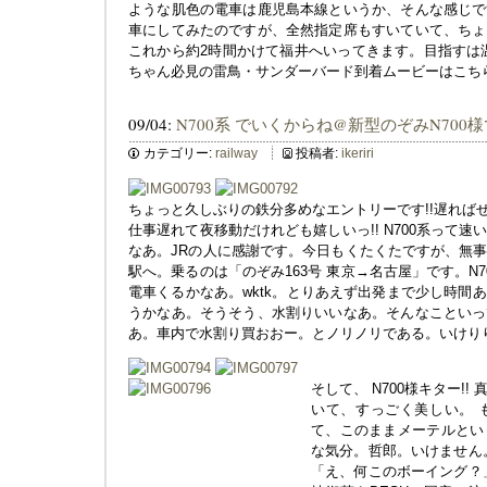
ような肌色の電車は鹿児島本線というか、そんな感じで
車にしてみたのですが、全然指定席もすいていて、ちょ
これから約2時間かけて福井へいってきます。目指すは
ちゃん必見の雷鳥・サンダーバード到着ムービーはこち
09/04:
N700系 でいくからね@新型のぞみN700
カテゴリー:
railway
投稿者:
ikeriri
ちょっと久しぶりの鉄分多めなエントリーです!!遅ればせな
仕事遅れて夜移動だけれども嬉しいっ!! N700系って
なあ。JRの人に感謝です。今日もくたくたですが、無
駅へ。乗るのは「のぞみ163号 東京→名古屋」です。N
電車くるかなあ。wktk。とりあえず出発まで少し時間
うかなあ。そうそう、水割りいいなあ。そんなこといっ
あ。車内で水割り買おおー。とノリノリである。いけり
そして、 N700様キター!
いて、すっごく美しい。 
て、このままメーテルとい
な気分。哲郎。いけません
「え、何このボーイング？