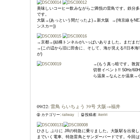
美味しいコーヒー飲みながらご満悦の雷鳥です。鉄分多
です。
大阪→(あっという間だったよ)→新大阪
→(埼京線をNE
ンスカー))
→京都→(結構トンネルがいっぱいありました。まだまだ
→(この辺から旧に田舎に、そして、海が見える!!日本海!
が)
→(もう真っ暗です。敦
切替イベント!! 50Hz/6
ら温泉→なんとか温泉→小
09/22:
雷鳥 らいちょう 39号 大阪→福井
カテゴリー:
railway
投稿者:
ikeriri
ひさし ぶりに JRの特急に乗りました。大阪駅を出発
までいく電車、特急雷鳥とサンダーバードです。今回は