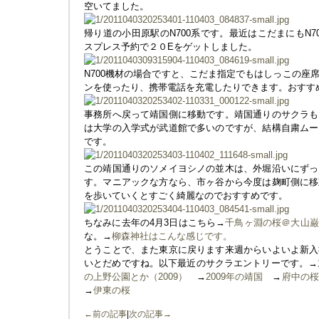
空いてました。
帰り道の小田原駅のN700系です。最近はこだまにもN
スプレス予約で２０Eをゲットしました。
N700機材の場合ですと、こだま指定でもはしっこの座
ンを使ったり、携帯電話を充電したりできます。おすす
事務所へ戻って靖国側に移動です。靖国通りのサクラも
は大学の入学式が武道館で多いのですが、結構自粛ムー
です。
この靖国通りのソメイヨシノの並木は、外堀沿いにずっ
す。マニアックな方なら、市ヶ谷から今度は麹町側に移
を歩いていくとすごく綺麗なのでおすすめです。
ちなみに去年の4月3日はこちら→
千鳥ヶ淵の桜＠大山巌
な。→
柳森神社はこんな感じです。
とうことで、また東京に戻ります来週からいよいよ新入
いとだめですね。以下最近のサクラエントリーです。→
の上野公園とか（2009）
→
2009年の靖国
→
府中の桜
→
伊東の桜
←前の記事
|
次の記事→