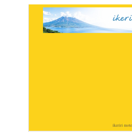
ikeriri
|
mote