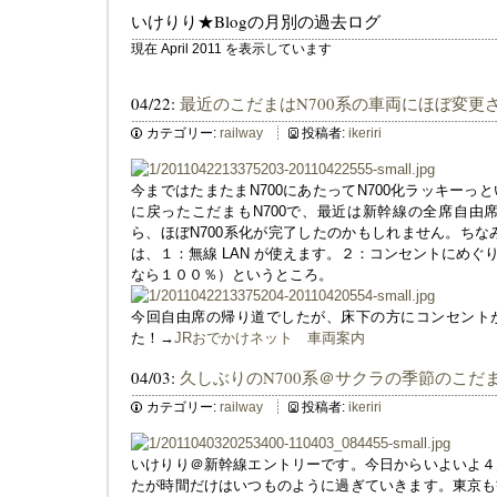
いけりり★Blogの月別の過去ログ
現在 April 2011 を表示しています
04/22:
最近のこだまはN700系の車両にほぼ変更
カテゴリー:
railway
投稿者:
ikeriri
今まではたまたまN700にあたってN700化ラッキー
に戻ったこだまもN700で、最近は新幹線の全席自由席
ら、ほぼN700系化が完了したのかもしれません。ちな
は、１：無線 LAN が使えます。２：コンセントにめ
なら１００％）というところ。
今回自由席の帰り道でしたが、床下の方にコンセント
た！→
JRおでかけネット 車両案内
04/03:
久しぶりのN700系＠サクラの季節のこだ
カテゴリー:
railway
投稿者:
ikeriri
いけりり＠新幹線エントリーです。今日からいよいよ４
たが時間だけはいつものように過ぎていきます。東京も