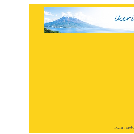
ikeriri
|
mote