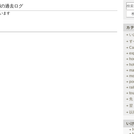
別の過去ログ
しています
カテ
い
す
Ca
ex
ho
ho
ma
mo
po
ra
to
先
翌
以
い