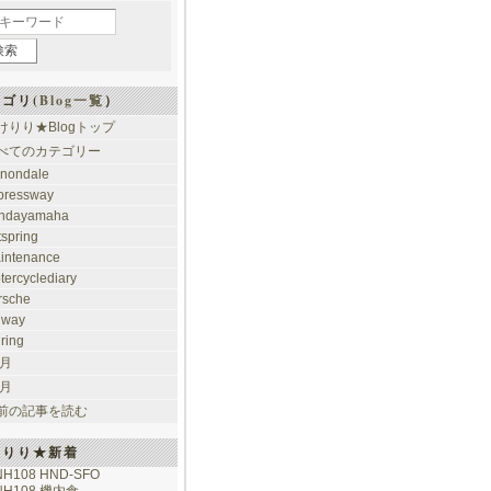
ゴリ(
Blog一覧
）
けりり★Blogトップ
べてのカテゴリー
nondale
pressway
ndayamaha
tspring
intenance
tercyclediary
rsche
ilway
uring
 月
 月
前の記事を読む
けりり★新着
NH108 HND-SFO