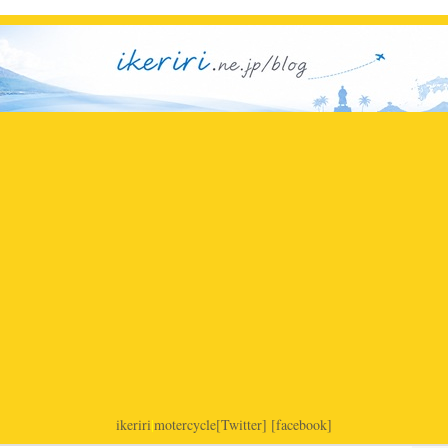
ikeriri
|
motercycle
[Twitter]
[facebook]