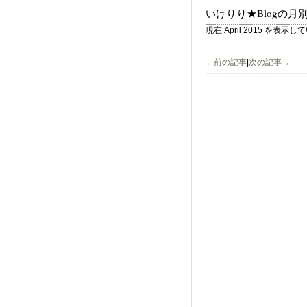
いけりり★Blogの月
現在 April 2015 を表示
←前の記事
|
次の記事→