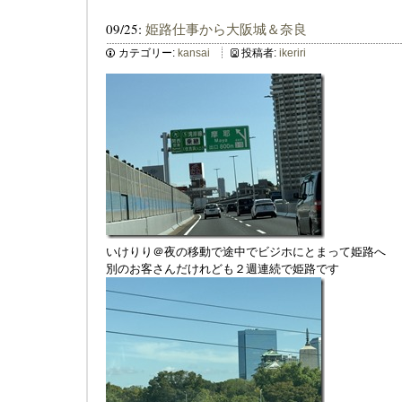
09/25:
姫路仕事から大阪城＆奈良
カテゴリー:
kansai
投稿者:
ikeriri
いけりり＠夜の移動で途中でビジホにとまって姫路へ
別のお客さんだけれども２週連続で姫路です