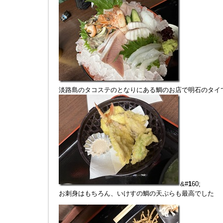
淡路島のタコステのとなりにある鯛のお店で明石のタイ
&#
1
60;
お刺身はもちろん、いけすの鯛の天ぷらも最高でした