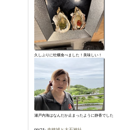
久しぶりに牡蠣食べました！美味しい！
瀬戸内海はなんだか止まったように静香でした
09/25:
赤穂城と大石神社