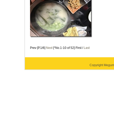
Prev [P.1/6]
Next
[*No.1-10 of 52] First /
Last
Copyright Megumi