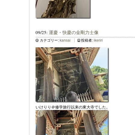
09/25:
運慶・快慶の金剛力士像
カテゴリー:
kansai
投稿者:
ikeriri
いけりり＠修学旅行以来の東大寺でした。