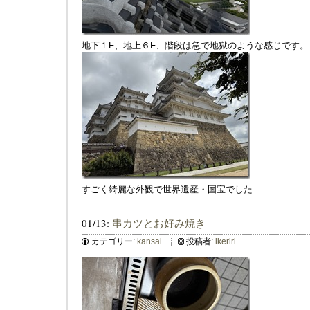
地下１F、地上６F、階段は急で地獄のような感じです。
すごく綺麗な外観で世界遺産・国宝でした
01/13:
串カツとお好み焼き
カテゴリー:
kansai
投稿者:
ikeriri