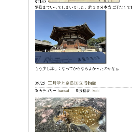
&#
1
60;
夢殿までいってしまいました。約３０分本当に汗だくで
もう少し涼しくなってからならよかったのかなぁ
09/25:
三月堂と奈良国立博物館
カテゴリー:
kansai
投稿者:
ikeriri