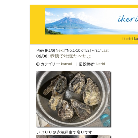
ikeriri
|
ka
Prev [P.1/6]
Next
[*No.1-10 of 52] First /
Last
06/06:
赤穂で牡蠣たべたよ
カテゴリー:
kansai
投稿者:
ikeriri
いけりり＠赤穂経由で戻りです