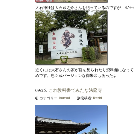
大石神社は大石蔵之介さんを祀っているのですが、47
近くには大石さんの家が庭を見られたり資料館になって
めです。忠臣蔵バージョンな御朱印もあったよ
09/25:
これ教科書でみたな法隆寺
カテゴリー:
kansai
投稿者:
ikeriri