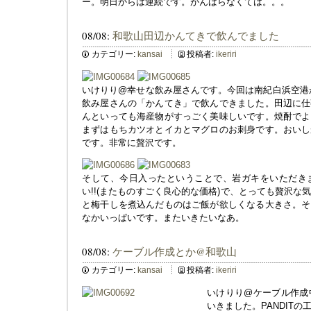
ー。明日からは連続です。がんばらなくては。。。
08/08:
和歌山田辺かんてきで飲んでました
カテゴリー:
kansai
投稿者:
ikeriri
いけりり@幸せな飲み屋さんです。今回は南紀白浜空港か
飲み屋さんの「かんてき」で飲んできました。田辺に仕
んといっても海産物がすっごく美味しいです。焼酎でよ
まずはもちカツオとイカとマグロのお刺身です。おいし
です。非常に贅沢です。
そして、今日入ったということで、岩ガキをいただき
い!!(またものすごく良心的な価格)で、とっても贅沢
と梅干しを煮込んだものはご飯が欲しくなる大きさ。そ
なかいっぱいです。またいきたいなあ。
08/08:
ケーブル作成とか@和歌山
カテゴリー:
kansai
投稿者:
ikeriri
いけりり@ケーブル作成
いきました。PANDIT