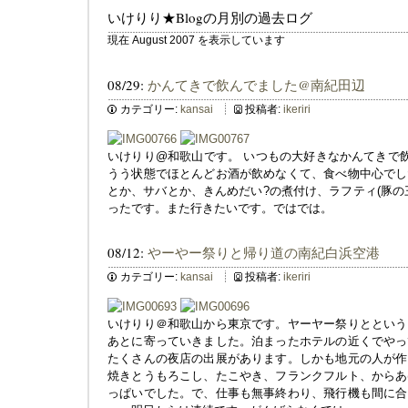
いけりり★Blogの月別の過去ログ
現在 August 2007 を表示しています
08/29:
かんてきで飲んでました@南紀田辺
カテゴリー:
kansai
投稿者:
ikeriri
いけりり@和歌山です。 いつもの大好きなかんてきで
うう状態でほとんどお酒が飲めなくて、食べ物中心でし
とか、サバとか、きんめだい?の煮付け、ラフティ(豚の
ったです。また行きたいです。ではでは。
08/12:
やーやー祭りと帰り道の南紀白浜空港
カテゴリー:
kansai
投稿者:
ikeriri
いけりり＠和歌山から東京です。ヤーヤー祭りとという
あとに寄っていきました。泊まったホテルの近くでやっ
たくさんの夜店の出展があります。しかも地元の人が作
焼きとうもろこし、たこやき、フランクフルト、からあ
っぱいでした。で、仕事も無事終わり、飛行機も間に合