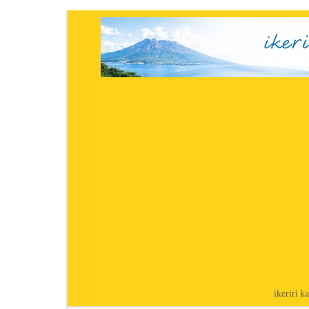
ikeriri
|
ka