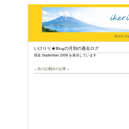
ikeriri
|
ka
いけりり★Blogの月別の過去ログ
現在 September 2008 を表示しています
←前の記事
|
次の記事→