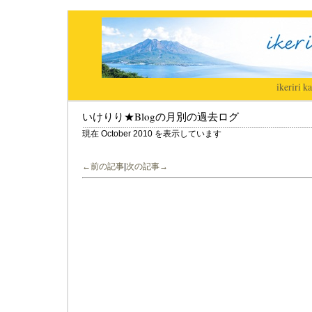
ikeriri
|
ka
いけりり★Blogの月別の過去ログ
現在 October 2010 を表示しています
←前の記事
|
次の記事→