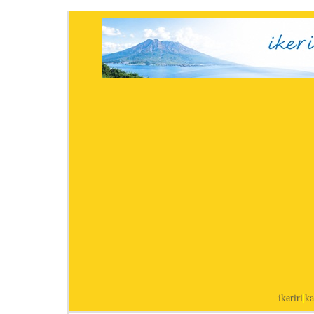
ikeriri
|
ka