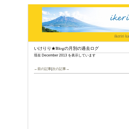
ikeriri
|
ka
いけりり★Blogの月別の過去ログ
現在 December 2013 を表示しています
←前の記事
|
次の記事→