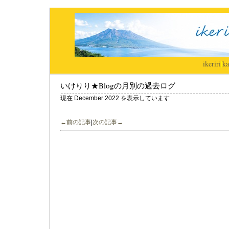
ikeriri
|
ka
いけりり★Blogの月別の過去ログ
現在 December 2022 を表示しています
←前の記事
|
次の記事→