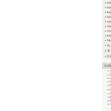
ka
ka
ka
ki
na
nii
os
to
tok
先
翌
以
い
M