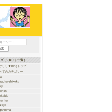
ゴリ(
Blog一覧
）
けりり★Blogトップ
べてのカテゴリー
ia
ugoku-shikoku
ary
kuoka
kkaido
kuriku
akaya
goshima