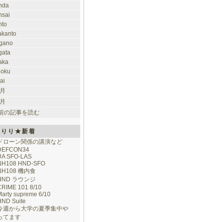
nda
nsai
nto
takanto
gano
gata
aka
hoku
ai
 月
 月
前の記事を読む
けりり★新着
ドローン関係の講演など
DEFCON34
UA SFO-LAS
NH108 HND-SFO
NH108 機内食
HND ラウンジ
CRIME 101 8/10
arty supreme 6/10
HND Suite
今週から大学の夏季集中や
ってます