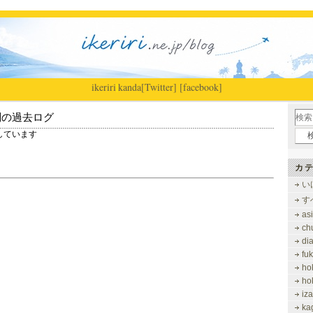
ikeriri
|
kanda
[Twitter]
[facebook]
別の過去ログ
表示しています
カテ
い
す
as
ch
di
fu
ho
ho
iz
ka