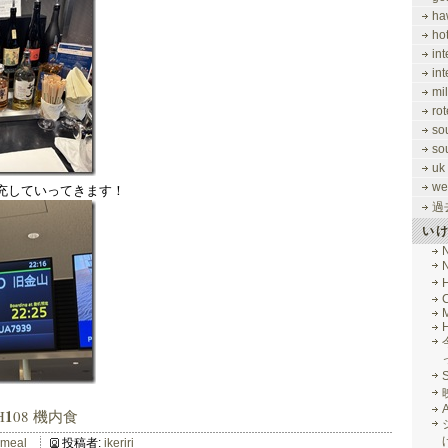
ha
ho
in
in
mi
rot
so
so
uk
we
充していってきます！
過
い
M
1
H
08 機内食
lmeal
投稿者:
ikeriri