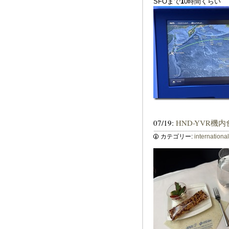
SFOまで
1
0時間くらい
07/19:
HND-YVR機内
カテゴリー:
internationa