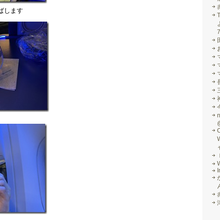
ばします
I