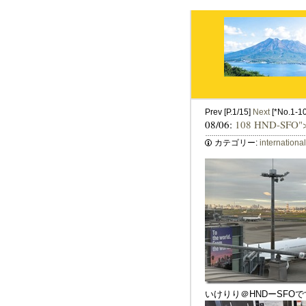
Prev [P.1/15]
Next
[*No.1-10 
08/06:
108 HND-SFO"
カテゴリー:
internationa
いけりり＠HNDーSFO