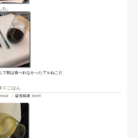
した。
んで朝は食べれなかったアルねこだ
VIE Cごはん
lmeal
投稿者:
ikeriri