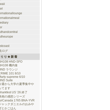
waii
tel
ternationallounge
ternationalmeal
lediary
er
uthandcentral
utheurope
stcoast
去ログ
けりり★新着
NH108 HND-SFO
NH108 機内食
HND ラウンジ
CRIME 101 8/10
arty supreme 6/10
HND Suite
今週から大学の夏季集中や
ってます
Sharkfest US ‘26 終了
映画の感想シリーズ
AirCanada 1765 BNA-YVR
ジャックダニエルのおみや
げとかごはん