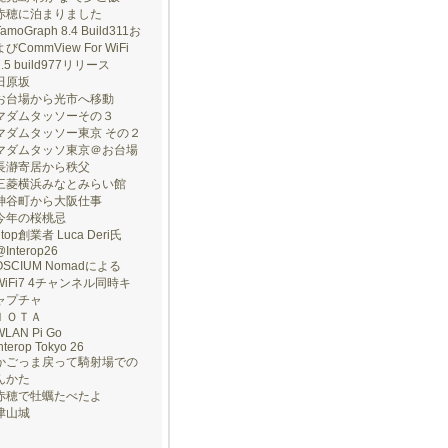
赤穂に泊まりました
TamoGraph 8.4 Build311お
よびCommView For WiFi
7.5 build977リリース
田原坂
お台場から光市へ移動
マダムタッソーその３
マダムタッソー東京 その２
マダムタッソ東京＠お台場
長瀞寄居から秩父
三菱横浜みなとみらい館
神谷町から大阪仕事
今年の桜桃忌
ntop創業者 Luca Deri氏
@Interop26
OSCIUM Nomadによる
WiFi7 4チャンネル同時キ
ャプチャ
ＩＯＴＡ
WLAN Pi Go
nterop Tokyo 26
かごっま戻って騎射場での
んかた
赤穂で牡蠣たべたよ
津山城