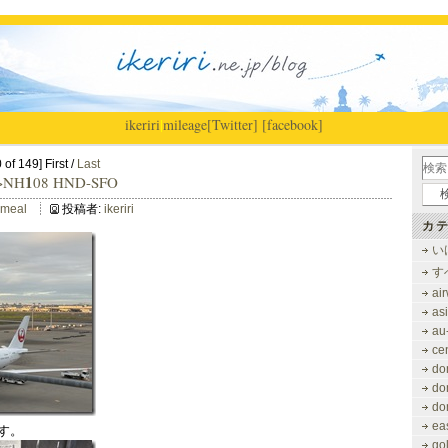
ikeriri
|
mileage
[Twitter]
[facebook]
of 149] First /
Last
1
>NH
08 HND-SFO
lmeal
投稿者:
ikeriri
カテ
い
す
ai
as
au
ce
do
do
do
ea
です。
gol