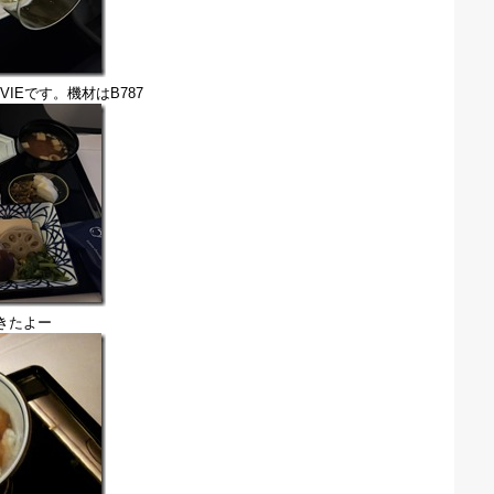
ーVIEです。機材はB787
きたよー