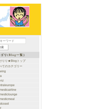
ゴリ(
Blog一覧
）
けりり★Blogトップ
べてのカテゴリー
rwing
ia
-nz
ntraleurope
mesticairline
mesticlounge
mesticmeal
stcoast
f