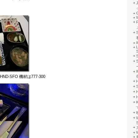
J
G
S
L
S
I
-SFO 機材は777-300
S
W