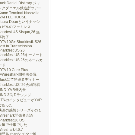
ack Daniel Distirary ジャ
ックダニエル醸造所ツアー
ame Terminal Nashville
WAFFLE HOUSE
Paura Deanというナッシ
ュビルのファミレス
harfest US &lsquo;26 無
事終了
IOTA 10G+ SharkfestUS26
ost In Transmission
harkfest US 26
Sharkfest US 26キーノート
Sharkfest US 26のネームカ
ード
OTA 10 Core Plus
@Wireshark開発者会議
Huskにて開発者ディナー
Sharkfest US ‘26会場到着
HND-YVR機内食
HND 3民 Dラウンジ
KTNのインタビューがYVR
であった
映画の感想シリーズその１
Wireshark開発者会議
harkfest'26 US
大垣で仕事でした
ireshark4.6.7
鹿児島 わかな で夕ご飯