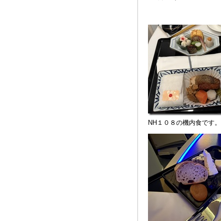
NH１０８の機内食です。HND