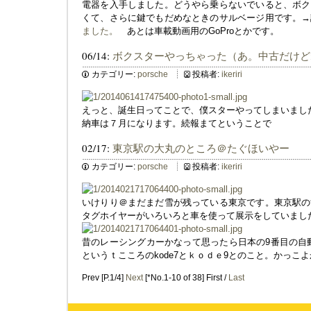
電器を入手しました。どうやら乗らないでいると、ボク
くて、さらに鍵でもだめなときのサルベージ用です。
ました。
あとは車載動画用のGoProとかです。
06/14:
ボクスターやっちゃった（あ。中古だけど
カテゴリー:
porsche
投稿者:
ikeriri
えっと、誕生日ってことで、僕スターやってしまいまし
納車は７月になります。続報まてということで
02/17:
東京駅の大丸のところ＠たぐほいやー
カテゴリー:
porsche
投稿者:
ikeriri
いけりり＠まだまだ雪が残っている東京です。東京駅の
タグホイヤーがいろいろと車を使って展示をしていまし
昔のレーシングカーかなって思ったら日本の9番目の自動車会社
というｔこころのkode7とｋｏｄｅ9とのこと。かっこ
Prev [P.1/4]
Next
[*No.1-10 of 38] First /
Last