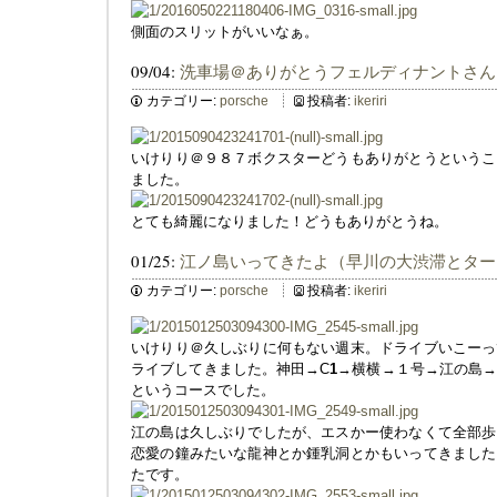
側面のスリットがいいなぁ。
09/04:
洗車場＠ありがとうフェルディナントさん
カテゴリー:
porsche
投稿者:
ikeriri
いけりり＠９８７ボクスターどうもありがとうというこ
ました。
とても綺麗になりました！どうもありがとうね。
01/25:
江ノ島いってきたよ（早川の大渋滞とター
カテゴリー:
porsche
投稿者:
ikeriri
いけりり＠久しぶりに何もない週末。ドライブいこーっ
ライブしてきました。神田→C
1
→横横→１号→江の島
というコースでした。
江の島は久しぶりでしたが、エスかー使わなくて全部歩
恋愛の鐘みたいな龍神とか鍾乳洞とかもいってきました
たです。