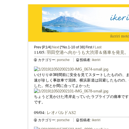
ikeriri
|
mote
Prev [P.1/4]
Next
[*No.1-10 of 38] First /
Last
11/05:
羽田空港へ向かうも大渋滞＆痛車を発見。
カテゴリー:
porsche
投稿者:
ikeriri
いけりり＠3時間前に安全を見てスタートしたものの、
速が珍しく事故車で混雑、横浜新道は回避したものの、
した。何とか間に合ってよかった
ちょうど見かけた湾岸走っていたラブライブの痛車です
です。
09/04:
レオパルドAS2
カテゴリー:
porsche
投稿者:
ikeriri