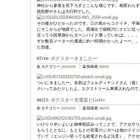
神社から参道を見下ろすとこんな感じです。相変わらず
焼煎餅やさんは大行列でした。
その後がひどかったのです。江の島からコクイチ、平塚
にそこからが地獄でした。西湘左で箱根川にナビに従っ
言って小田厚側からターンパイク乗っていれば。。。。
ずか数百メーターの通過に約一時間かかったよーー。。
た別途。
07/16:
ボクスターきましたー
カテゴリー:
porsche
投稿者:
ikeriri
ついにきましたー。名前はフェルディナンドさん（仮）
クいってみたりしたよ。エクストリーム車庫入れなので
06/23:
ボクスター充電器とGoPro
カテゴリー:
porsche
投稿者:
ikeriri
いけりり＠いよいよ納車秒読みってことで、アクセサリ
もらうとともに、もともとの充電のシガーは他のドイツ
ていて（エンジン切っても給電されるよ注意）、アクセ