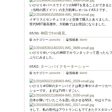
いけりり＠パースでドイツのMBTを見ることができる
（当時の西ドイツ）の主力戦車レオパルドAS２です。
イギリスとセンチュリオンと交換で購入とありました。
世代MBT最高傑作。大戦略ではお世話になりました。
05/30:
神田でF40発見。
カテゴリー:
porsche
投稿者:
ikeriri
いけりり＠いつもの神田でカウンタックって思ったらフ
ぶりにみました。
05/02:
ターンパイクモーターショー
カテゴリー:
porsche
投稿者:
ikeriri
いけりり＠GWのターンパイクは希少車やスポーツカー
ショーです。まずはTVR！すごい。
日本が輝いていたころを思い出させるNSX。やはりアル
そして、私の世代はアウトランにもでてきたテスタロッ