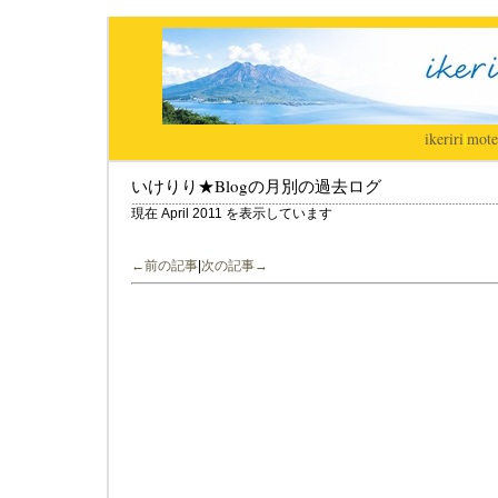
ikeriri
|
mote
いけりり★Blogの月別の過去ログ
現在 April 2011 を表示しています
←前の記事
|
次の記事→