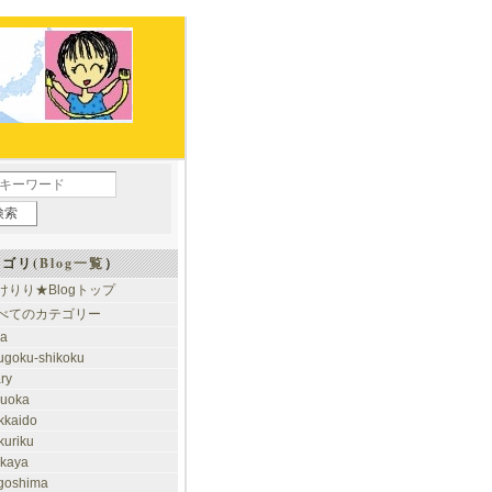
ゴリ(
Blog一覧
）
けりり★Blogトップ
べてのカテゴリー
ia
ugoku-shikoku
ary
kuoka
kkaido
kuriku
akaya
goshima