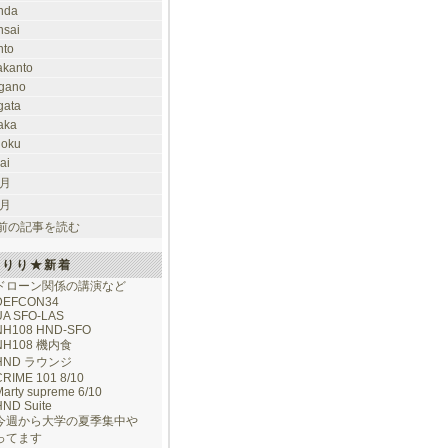
nda
nsai
nto
takanto
gano
gata
aka
hoku
ai
 月
 月
前の記事を読む
けりり★新着
ドローン関係の講演など
DEFCON34
UA SFO-LAS
NH108 HND-SFO
NH108 機内食
HND ラウンジ
CRIME 101 8/10
arty supreme 6/10
HND Suite
今週から大学の夏季集中や
ってます