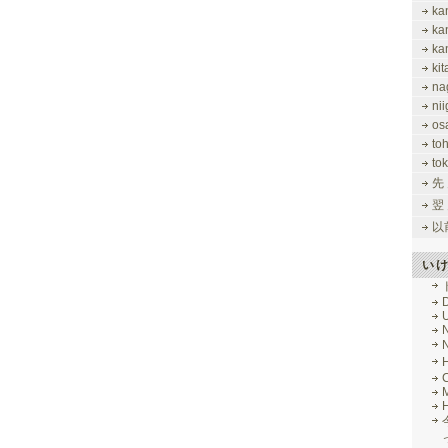
ka
ka
ka
ki
na
nii
os
to
tok
先
翌
以
い
M