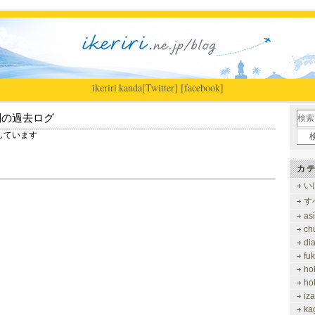
ikeriri
|
kanda
[Twitter]
[facebook]
別の過去ログ
表示しています
カテ
い
す
as
ch
di
fu
ho
ho
iz
ka