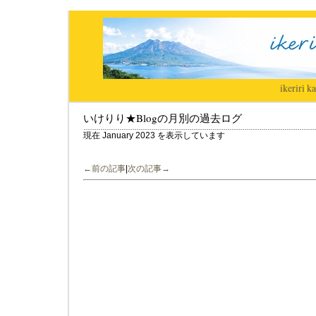
ikeriri
|
ka
いけりり★Blogの月別の過去ログ
現在 January 2023 を表示しています
←前の記事
|
次の記事→