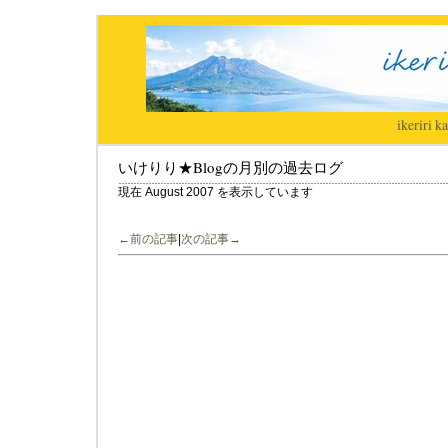
ikeriri
|
ka
いけりり★Blogの月別の過去ログ
現在 August 2007 を表示しています
←前の記事
|
次の記事→