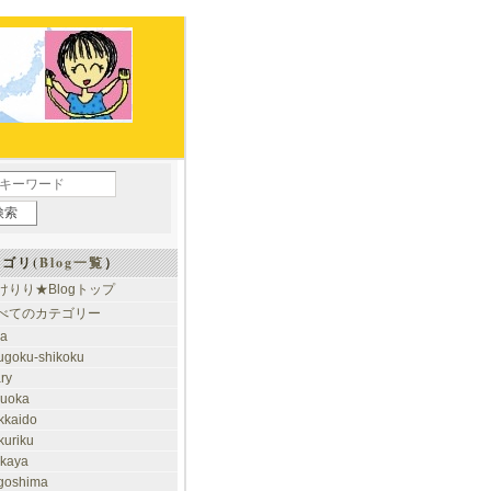
ゴリ(
Blog一覧
）
けりり★Blogトップ
べてのカテゴリー
ia
ugoku-shikoku
ary
kuoka
kkaido
kuriku
akaya
goshima