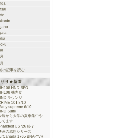
nda
nsai
nto
takanto
gano
gata
aka
hoku
ai
 月
 月
前の記事を読む
けりり★新着
NH108 HND-SFO
NH108 機内食
HND ラウンジ
CRIME 101 8/10
arty supreme 6/10
HND Suite
今週から大学の夏季集中や
ってます
Sharkfest US ‘26 終了
映画の感想シリーズ
AirCanada 1765 BNA-YVR