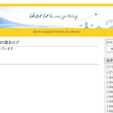
ikeriri
|
kanda
[Twitter]
[facebook]
別の過去ログ
表示しています
カテ
い
す
as
ch
di
fu
ho
ho
iz
ka