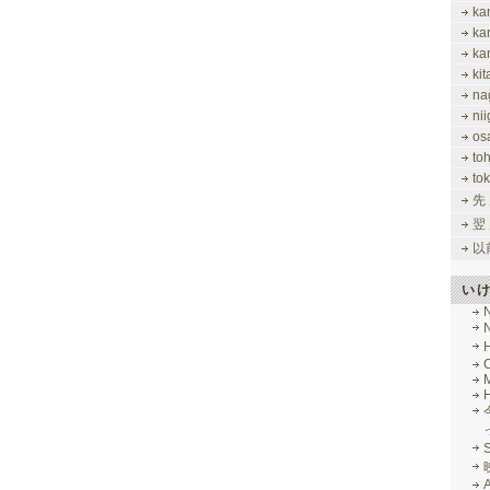
ka
ka
ka
ki
na
nii
os
to
tok
先
翌
以
い
M