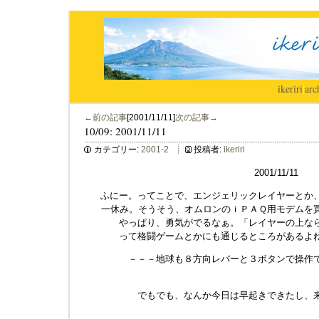
ikeriri
|
arc
←前の記事
[2001/11/11]
次の記事→
10/09: 2001/11/11
カテゴリー:
2001-2
投稿者:
ikeriri
2001/11/11
ふにー。ってことで、エンジェリックレイヤーとか
一休み。そうそう、オムロンのｉＰＡＱ用モデムを
やっぱり、勇気がでるなぁ。「レイヤーの上な
って格闘ゲームとかにも通じるところがあるよ
－－－地球も８方向レバーと３ボタンで操作
Ｂｙ池袋
でもでも、なんか今日は早起きできたし、