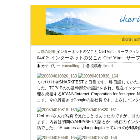
ikeriri
|
net
←前の記事
[インターネットの父こと Cerf Vint サーフヴィ
04/02: インターネットの父こと Cerf Vint 
カテゴリー:
consulting
投稿者:
ikeriri
いけりり＠SHARKFEST２日目です。昨日話していたスペ
した。TCP/IPのの基幹部分の設計をされ、現在インタ
理を統括するICANN(Internet Corporation for Assign
ます。今の肩書きはGoogleの副社長です。まさにイン
Cerf Vintさんは写真で見たことはあったのですが、
ます。内容は初期のARPANETの話とか、現在のイン
話でした。 IP carries anything degitalっていうのが印