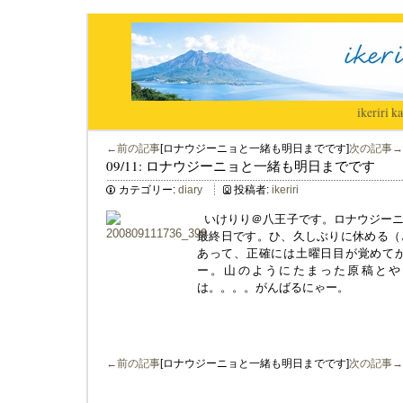
ikeriri
|
ka
←前の記事
[ロナウジーニョと一緒も明日までです]
次の記事→
09/11: ロナウジーニョと一緒も明日までです
カテゴリー:
diary
投稿者:
ikeriri
いけりり＠八王子です。ロナウジーニ
最終日です。ひ、久しぶりに休める（
あって、正確には土曜日目が覚めて
ー。山のようにたまった原稿とや
は。。。。がんばるにゃー。
←前の記事
[ロナウジーニョと一緒も明日までです]
次の記事→