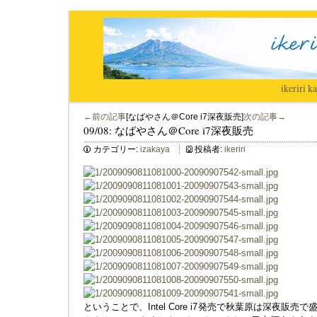
ikeriri
|
ka
←前の記事
[なばやさん＠Core i7深夜販売]
次の記事→
09/08: なばやさん＠Core i7深夜販売
カテゴリー:
izakaya
投稿者:
ikeriri
ということで、Intel Core i7発売で秋葉原は深夜