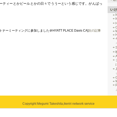
ーティーとかビールとかの日々でううーという感じです。がんばっ
い
トナーミーティングに参加しました＠HYATT PLACE Davis CA]
次の記事
M
J
G
Copyright Megumi Takeshita,
ikeriri network service