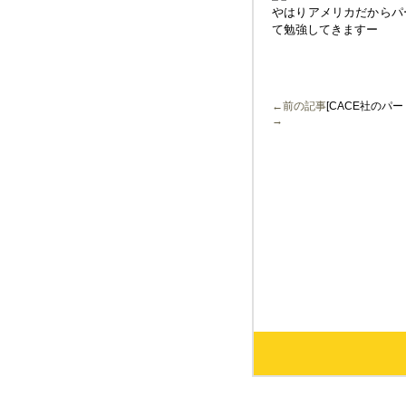
やはりアメリカだからパ
て勉強してきますー
←前の記事
[CACE社のパー
→