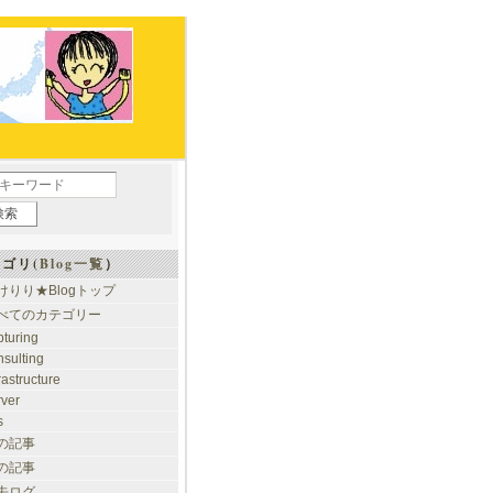
ゴリ(
Blog一覧
）
けりり★Blogトップ
べてのカテゴリー
pturing
nsulting
rastructure
rver
s
の記事
の記事
去ログ