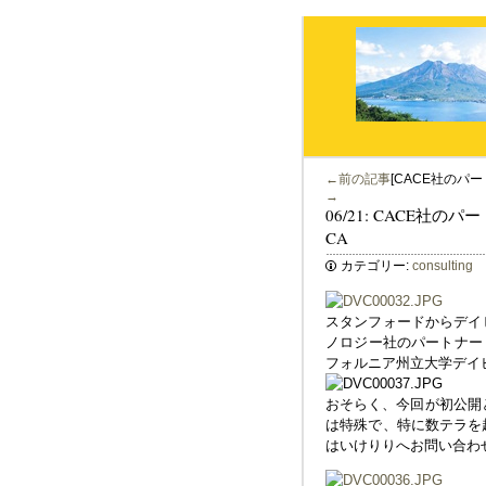
←前の記事
[CACE社のパー
→
06/21: CACE社の
CA
カテゴリー:
consulting
スタンフォードからデイビス
ノロジー社のパートナー
フォルニア州立大学デイ
おそらく、今回が初公開と
は特殊で、特に数テラを
はいけりりへお問い合わ