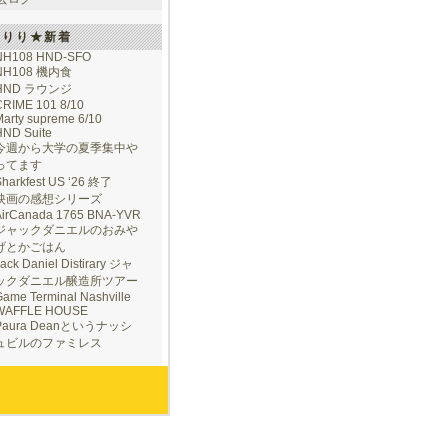
けりり★新着
NH108 HND-SFO
NH108 機内食
HND ラウンジ
CRIME 101 8/10
arty supreme 6/10
HND Suite
今週から大学の夏季集中や
ってます
Sharkfest US ‘26 終了
映画の感想シリーズ
AirCanada 1765 BNA-YVR
ジャックダニエルのおみや
げとかごはん
ack Daniel Distirary ジャ
ックダニエル醸造所ツアー
ame Terminal Nashville
WAFFLE HOUSE
Paura Deanというナッシ
ュビルのファミレス