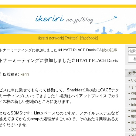
ikeriri
|
network
[Twitter]
[facebook]
トナーミーティングに参加しました＠HYATT PLACE Davis CA]
次の記事
パートナーミーティングに参加しました＠HYATT PLACE Davis
カテ
投稿者:
ikeriri
い
す
に車に乗せてもらって移動して、Sharkfest10の後にCACEテク
ca
ミーティングにいってきました！場所はハイアットプレイスでカリ
co
ビス校の新しい敷地のところにあります。
inf
se
なるSDMSです！Linuxベースなのですが、ファイルシステムなど
tip
越えてきてからのpcapの処理がすごいので、そのあたり興味ある方
前
せくださいませ。
次
過