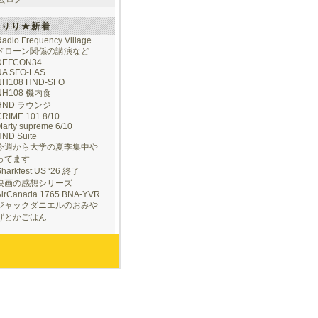
けりり★新着
adio Frequency Village
ドローン関係の講演など
DEFCON34
UA SFO-LAS
NH108 HND-SFO
NH108 機内食
HND ラウンジ
CRIME 101 8/10
arty supreme 6/10
HND Suite
今週から大学の夏季集中や
ってます
Sharkfest US ‘26 終了
映画の感想シリーズ
AirCanada 1765 BNA-YVR
ジャックダニエルのおみや
げとかごはん