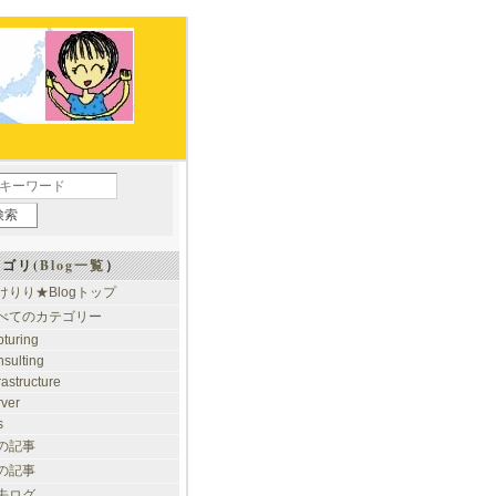
ゴリ(
Blog一覧
）
けりり★Blogトップ
べてのカテゴリー
pturing
nsulting
rastructure
rver
s
の記事
の記事
去ログ