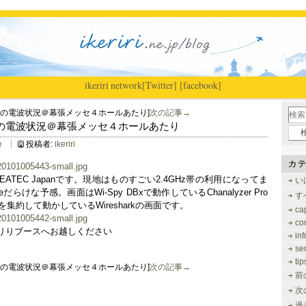
ikeriri
|
network
[Twitter]
[facebook]
apanの電波状況＠幕張メッセ４ホールあたり]
次の記事→
 Japanの電波状況＠幕張メッセ４ホールあたり
e
投稿者:
ikeriri
カテ
ATEC Japanです。現地はものすごい2.4GHz帯の利用になってま
い
reだらけな予感。画面はWi-Spy DBxで動作しているChanalyzer Pro
す
ic２台を集約して動かしているWiresharkの画面です。
ca
co
りりブースへお越しください
inf
se
tip
apanの電波状況＠幕張メッセ４ホールあたり]
次の記事→
前
次
過