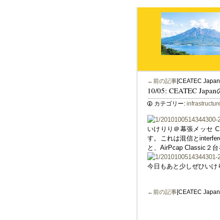
←前の記事
[CEATEC J
10/05: CEATEC
カテゴリー:
infrastructur
いけりり＠幕張メッセ CE
す。これは混信とinterfe
と、AirPcap Class
今日もあと少しぜひいけ
←前の記事
[CEATEC J