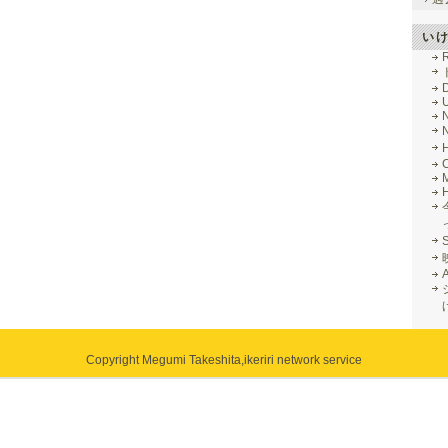
い
R
M
Copyright Megumi Takeshita,
ikeriri network service