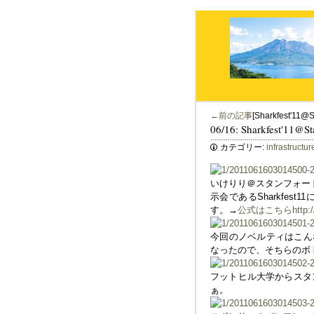
←前の記事
[Sharkfest'11@S
06/16: Sharkfest'11@St
カテゴリー:
infrastructur
いけりり＠スタンフォード
示会であるSharkfe
す。→
公式はこちらhttp://sha
今回のノベルティはこんな感
なったので、そちらのボト
フットヒル大学からスタ
ぁ。