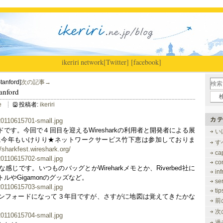
ikeriri
|
network
[Twitter]
[facebook]
tanford]
次の記事→
anford
e
投稿者:
ikeriri
カテ
です。今回で４回目を迎えるWiresharkの利用者と開発者による展
い
st11に今年もいけりり★ネットワークサービス竹下恵は参加しておりま
す
rkfest.wireshark.org/
ca
co
じです。いつものバッグとかWireharkメモとか、Riverbed社に
inf
ルやGigamonのグッズなど。
se
tip
ンフォードになって３年目ですが、さすがに地図は覚えてきたかな
前
次
過