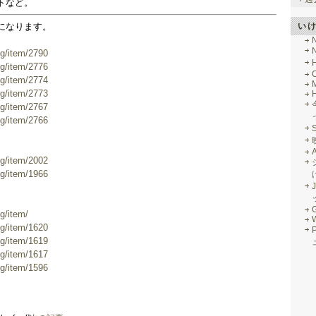
トなど。
い
になります。
log/item/2790
log/item/2776
log/item/2774
M
log/item/2773
log/item/2767
log/item/2766
log/item/2002
log/item/1966
J
G
og/item/
log/item/1620
log/item/1619
log/item/1617
log/item/1596