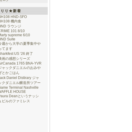
けりり★新着
NH108 HND-SFO
NH108 機内食
HND ラウンジ
CRIME 101 8/10
arty supreme 6/10
HND Suite
今週から大学の夏季集中や
ってます
Sharkfest US ‘26 終了
映画の感想シリーズ
AirCanada 1765 BNA-YVR
ジャックダニエルのおみや
げとかごはん
ack Daniel Distirary ジャ
ックダニエル醸造所ツアー
ame Terminal Nashville
WAFFLE HOUSE
Paura Deanというナッシ
ュビルのファミレス