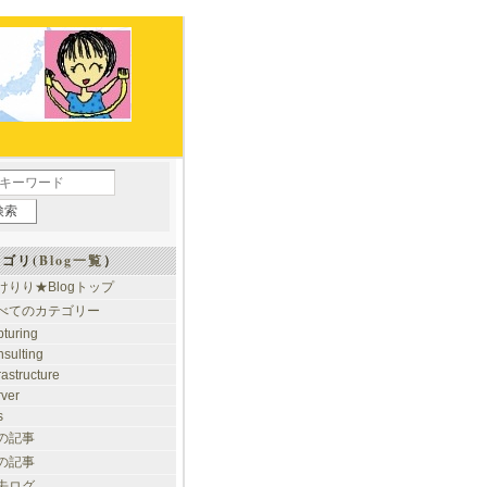
ゴリ(
Blog一覧
）
けりり★Blogトップ
べてのカテゴリー
pturing
nsulting
rastructure
rver
s
の記事
の記事
去ログ