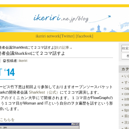
ikeriri
|
network
[Twitter]
[facebook]
の開発者会議Sharkfestにて２コマ話すよ]
次の記事→
kの開発者会議Sharkfestにて２コマ話すよ
投稿者:
ikeriri
カテ
い
す
ービス竹下恵は初回より参加しておりますオープンソースパケット
ca
harkの開発者会議
Sharkfest（公式）
にて２コマ講演します。
co
のドミニカン大学にて開催されます。１コマ目がFlowGraphの
inf
う１コマ目がWoman and ITという自分のヲタ遍歴を話すという形
se
願いします。
tip
前
連はこちらを
次
過