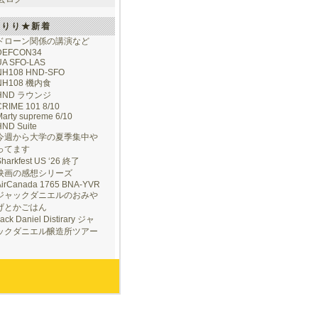
けりり★新着
ドローン関係の講演など
DEFCON34
UA SFO-LAS
NH108 HND-SFO
NH108 機内食
HND ラウンジ
CRIME 101 8/10
arty supreme 6/10
HND Suite
今週から大学の夏季集中や
ってます
Sharkfest US ‘26 終了
映画の感想シリーズ
AirCanada 1765 BNA-YVR
ジャックダニエルのおみや
げとかごはん
ack Daniel Distirary ジャ
ックダニエル醸造所ツアー