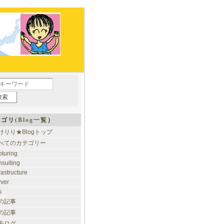
ゴリ(
Blog一覧
）
けりり★Blogトップ
べてのカテゴリー
pturing
nsulting
rastructure
rver
s
の記事
の記事
去ログ