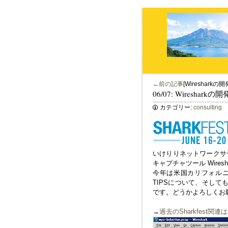
←前の記事
[Wireshark
06/07: Wireshar
カテゴリー:
consulting
いけりりネットワークサ
キャプチャツール Wires
今年は米国カリフォルニア
TIPSについて、そしても
です。どうかよろしくお
→
過去のSharkfest関