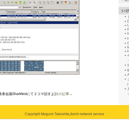
い
M
J
の開発者会議Sharkfestにて２コマ話すよ]
次の記事→
Copyright Megumi Takeshita,
ikeriri network service