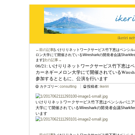
ikeriri
|
net
←前の記事
[いけりりネットワークサービス竹下恵はペンシ
ロン大学にて開催されているWiresharkの開発者会議Sharkf
ます]
次の記事→
06/21: いけりりネットワークサービス竹下恵
カーネギーメロン大学にて開催されているWiresharkの
参加するとともに、公演を行います
カテゴリー:
consulting
投稿者:
ikeriri
いけりりネットワークサービス竹下恵はペンシルバニア
大学にて開催されているWiresharkの開発者会議Shark
います