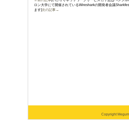
←前の記事
[いけりりネットワークサービス竹下恵はペンシ
ロン大学にて開催されているWiresharkの開発者会議Sharkf
ます]
次の記事→
Copyright Megumi