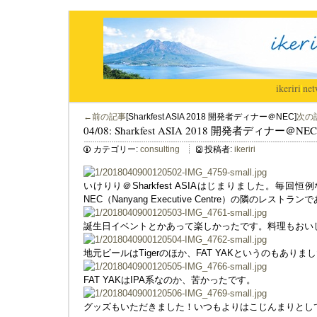
ikeriri
|
net
←前の記事
[Sharkfest ASIA 2018 開発者ディナー＠NEC]
次の
04/08: Sharkfest ASIA 2018 開発者ディナー＠NEC
カテゴリー:
consulting
投稿者:
ikeriri
いけりり＠Sharkfest ASIAはじまりました。毎回
NEC（Nanyang Executive Centre）の隣のレストラ
誕生日イベントとかあって楽しかったです。料理もおい
地元ビールはTigerのほか、FAT YAKというのもありま
FAT YAKはIPA系なのか、苦かったです。
グッズもいただきました！いつもよりはこじんまりとし