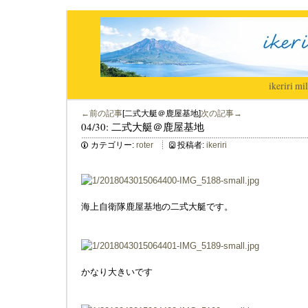
ikeriri
|
mil
←前の記事
[二式大艇＠鹿屋基地]
次の記事→
04/30: 二式大艇＠鹿屋基地
カテゴリー:
roter
投稿者:
ikeriri
海上自衛隊鹿屋基地の二式大艇です。
かなり大きいです