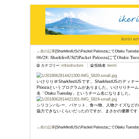
ikeriri
|
net
←前の記事
[SharkfestUSのPacket PaloozaにてOtaku T
06/28: SharkfestUSのPacket PaloozaにてOtak
カテゴリー:
infrastructure
投稿者:
ikeriri
いけりり＠SharkfestUSです。SharkfestUSのデ
Ploozaというプログラムがありました。いけりりチ
名「Otaku Tuesday」というチーム名になりました。
シリコンバレー、パケット、食べ物、人物クイズなどの
協力できないくらいだったのですが、まさかの優勝です
←前の記事
[SharkfestUSのPacket PaloozaにてOtaku T