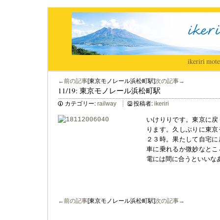
ikeriri
|
mote
←前の記事
[東京モノレール浜松町駅]
次の記事→
11/19: 東京モノレール浜松町駅
カテゴリー:
railway
投稿者:
ikeriri
いけりりです。東京に戻
ります。久しぶりに東京
２３時。果たして自宅に
車に乗れるか微妙なとこ
電には間に合うといいな
←前の記事
[東京モノレール浜松町駅]
次の記事→