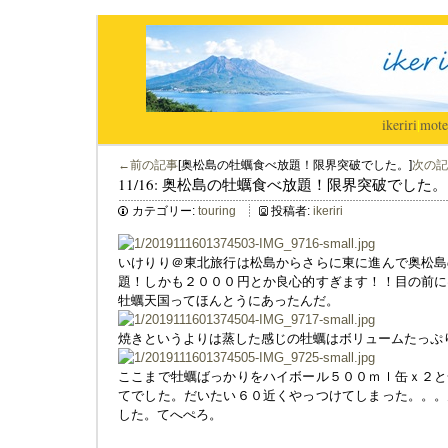
ikeriri
|
mote
←前の記事
[奥松島の牡蠣食べ放題！限界突破でした。]
次の記
11/16: 奥松島の牡蠣食べ放題！限界突破でした。
カテゴリー:
touring
投稿者:
ikeriri
いけりり＠東北旅行は松島からさらに東に進んで奥松島
題！しかも２０００円とか良心的すぎます！！目の前に
牡蠣天国ってほんとうにあったんだ。
焼きというよりは蒸した感じの牡蠣はボリュームたっぷ
ここまで牡蠣ばっかりをハイボール５００ｍｌ缶ｘ２と
てでした。だいたい６０近くやっつけてしまった。。。
した。てへぺろ。