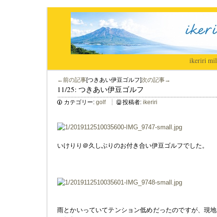
ikeriri
|
mil
←前の記事
[つきあい伊豆ゴルフ]
次の記事→
11/25: つきあい伊豆ゴルフ
カテゴリー:
golf
投稿者:
ikeriri
いけりり＠久しぶりのお付き合い伊豆ゴルフでした。
雨とかいっていてテンション低めだったのですが、現地