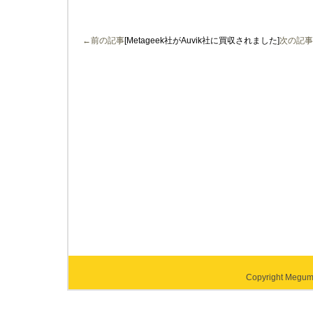
←前の記事
[Metageek社がAuvik社に買収されました]
次の記事
Copyright Megumi