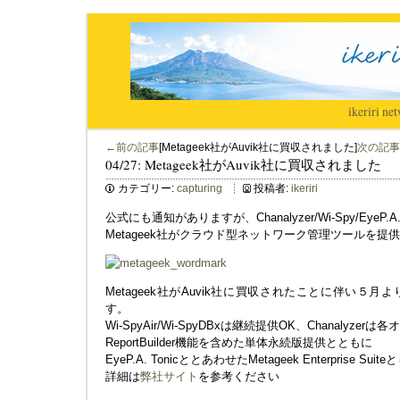
ikeriri
|
net
←前の記事
[Metageek社がAuvik社に買収されました]
次の記事
04/27: Metageek社がAuvik社に買収されました
カテゴリー:
capturing
投稿者:
ikeriri
公式にも通知がありますが、Chanalyzer/Wi-Spy/Eye
Metageek社がクラウド型ネットワーク管理ツールを提供
Metageek社がAuvik社に買収されたことに伴い５
す。
Wi-SpyAir/Wi-SpyDBxは継続提供OK、Chanalyze
ReportBuilder機能を含めた単体永続版提供とともに
EyeP.A. TonicととあわせたMetageek Enterpris
詳細は
弊社サイト
を参考ください