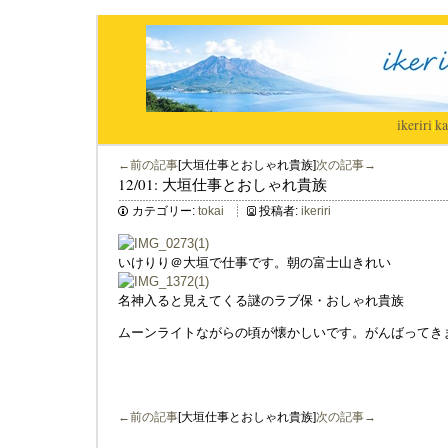
ikeriri
|
ka
←前の記事
[大垣仕事とおしゃれ貴族]
次の記事→
12/01: 大垣仕事とおしゃれ貴族
カテゴリー:
tokai
投稿者:
ikeriri
いけりり＠大垣で仕事です。朝の富士山きれい
名神入ると見えてくる謎のラブ保・おしゃれ貴族
ムーンライトながらの頃が懐かしいです。がんばってき
←前の記事
[大垣仕事とおしゃれ貴族]
次の記事→