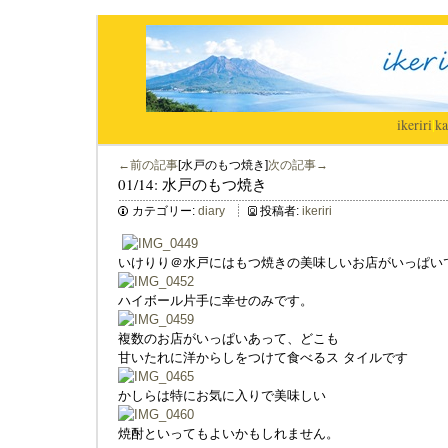
ikeriri
|
ka
←前の記事
[水戸のもつ焼き]
次の記事→
01/14: 水戸のもつ焼き
カテゴリー:
diary
投稿者:
ikeriri
いけりり＠水戸にはもつ焼きの美味しいお店がいっぱい
ハイボール片手に幸せのみです。
複数のお店がいっぱいあって、どこも
甘いたれに洋からしをつけて食べるス タイルです
かしらは特にお気に入りで美味しい
焼酎といってもよいかもしれません。