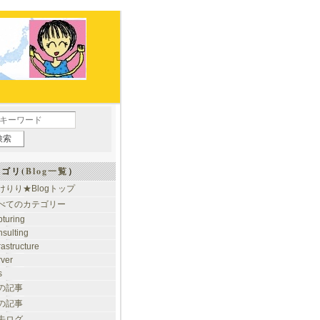
ゴリ(
Blog一覧
）
けりり★Blogトップ
べてのカテゴリー
pturing
nsulting
rastructure
rver
s
の記事
の記事
去ログ