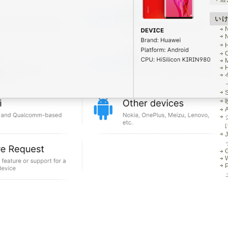
い
M
J
G