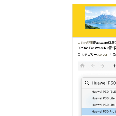
←前の記事
[PasswareKit
09/04: PasswareKit
カテゴリー:
server