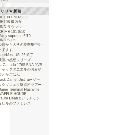
けりり★新着
NH108 HND-SFO
NH108 機内食
HND ラウンジ
CRIME 101 8/10
arty supreme 6/10
HND Suite
今週から大学の夏季集中や
ってます
Sharkfest US ‘26 終了
映画の感想シリーズ
AirCanada 1765 BNA-YVR
ジャックダニエルのおみや
げとかごはん
ack Daniel Distirary ジャ
ックダニエル醸造所ツアー
ame Terminal Nashville
WAFFLE HOUSE
Paura Deanというナッシ
ュビルのファミレス