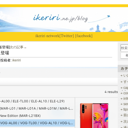
ikeriri
|
network
[Twitter]
[facebook]
新版登場]
次の記事→
新版登場
投稿者:
ikeriri
カテ
い
す
ca
co
inf
se
tip
前
次
過