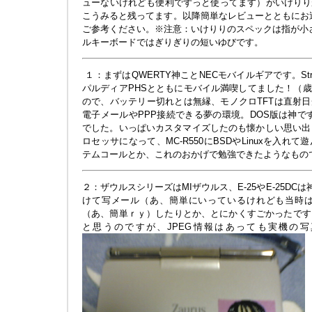
ューないけれども便利でずっと使ってます）がいけりり
こうみると残ってます。以降簡単なレビューとともにお送
ご参考ください。※注意：いけりりのスペックは指が小さ
ルキーボードではぎりぎりの短いゆびです。
１：まずはQWERTY神ことNECモバイルギアです。St
パルディアPHSとともにモバイル満喫してました！（
ので、バッテリー切れとは無縁、モノクロTFTは直射
電子メールやPPP接続できる夢の環境。DOS版は神で
でした。いっぱいカスタマイズしたのも懐かしい思い
ロセッサになって、MC-R550にBSDやLinuxを入れ
テムコールとか、これのおかげで勉強できたようなもの
２：ザウルスシリーズはMIザウルス、E-25やE-25DC
けて写メール（あ、簡単にいっているけれども当時
（あ、簡単ｒｙ）したりとか、とにかくすごかったです
と思うのですが、JPEG情報はあっても実機の