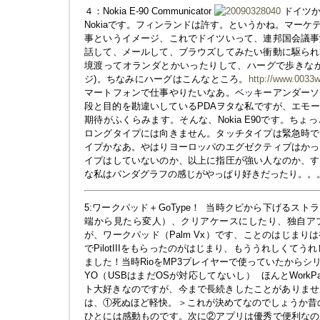
４：Nokia E-90 Communicator
ドイツか
Nokiaです。フィンランドは許す。というかね。マー
事というイメージ、これでドイツいって、連邦国会議事
話して、メールして、ブラウズしてみたい衝動に駆られ
境渡ってオランダとかいったりして、ハーグで歩きなが
ジ)。ちなみにハーグはこんなところ。
http://www.0033w
マートフォンで仕事やりたいなあ。ベッキーアンダーソ
段と目的を勘違いしているPDAヲタな私ですが、エモ
期待がふくらみます。そんな、Nokia E90です。ち
ロングタイプには向きません。タッチタイプは緊急時で
イプかなあ。やはりヨーロッパのエグゼクティブはかっ
イプはしていないのか、以上に指圧が強い人なのか、す
な私はパンダグラフの感じがやっぱり好きだったり。。
5:ワークパッド＋GoType！
当時クビから下げるストラ
端から見たら変人）、クリアケースにしたり、独自ア
が、ワークパッド（Palm Vx）です、ことのはじま
でPilotIIIをもらったのがはじまり、もううれしくてう
ました！当時RioをMP3プレイヤーで使っていたから
YO（USBはまだOSが対応してないし）
ほんとWork
ト大好きなのですが、今まで長続きしたことがありません
は、①死ぬほど軽快。＞これが決めてなのでしょうか昔
ひとには感動ものです。次に②アプリは優秀で便利なの