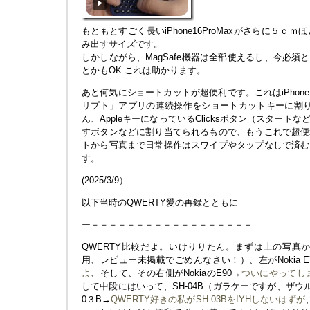
もともとすごく長いiPhone16ProMaxがさらに５
み出すサイズです。
しかしながら、MagSafe機器は全部使えるし、今必須と
とかもOK.これは助かります。
あと何気にショートカットが超便利です。これはiPho
リプト」アプリの連続操作をショートカットキーに割り当
ん、AppleキーになっているClicksボタン（スター
すボタンなどに割り当てられるもので、もうこれで超便
トから写真まで日常操作はスワイプやタップなしで済む
す。
(2025/3/9）
以下当時のQWERTY愛の再録とともに
ー－－－－－－－－－－－－－－－－－－
QWERTY比較だよ。いけりりたん。まずは上の写真か
用、レビュー未掲載でごめんなさい！）、左がNokia E
よ
、そして、その右側がNokiaのE90→
ついにやってしまったN
して中段にはいって、SH-04B（ガラケーですが、ザウ
0３B→
QWERTY好きの私がSH-03BをIYHしないはずが