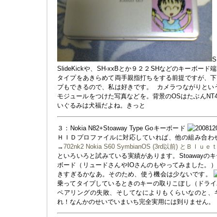
SlideKickや、SH-xxBとか９２２SHなどのキー
タイプをあきらめて両手親指打ちをする前提ですが、下
プもできるので、私は好きです。
カメラつながりとい
モジュールをつけた写真などを。背景のOSはたぶんNT4.0
いぐるみは犬福だよね。きっと
３：Nokia N82+Stoaway Type Goキーボード
ＨＩＤプロファイルに対応していれば、他の組み合わ
→
702nk2 Nokia S60 SymbianOS (3rd以前)
といろいろと試みている実績があります。Stoaway
ボード（リュードさんやIOさんのもやってみました。
きすぎるかなあ。そのため、使う機会は少ないです。
乗ってタイプしているときのキーの取りこぼし（ドライ
ペアリングの失敗、そしてなによりもくらいなのと、
れ！なんかのせいでいまいち完全実用には到りません。