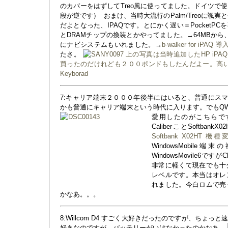
のカバーをはずしてTreo風に使ってました。ドイツで
段が逆です）
おまけ、当時大流行のPalm/Treoに颯爽
だよとなった、IPAQです。とにかく遅い＝PocketP
とDRAMチップの換装とかやってました。→64MBか
にナビシステムもいれました。→
b-walker for iPAQ
たさ。
上の写真は当時追加したHP iPAQ T
買ったのだけれども２００ポンドもしたんだよー。高
Keyborad
7:キャリア端末２０００年後半にはいると、普通にス
かも普通にキャリア端末という時代に入ります。でもQW
愛用したのがこちらで
CaliberことSoftbank
Softbank X02HT 機
WindowsMobil
WindowsMovile6で
非常に軽くて現在でも十
レベルです。本当はオレ
れました。今白ロムで売
かなあ。。。
8:Willcom D4 すごく大好きだったのですが、ちょ
好きなのですが、バッテリーがいけなかったのかなあ。