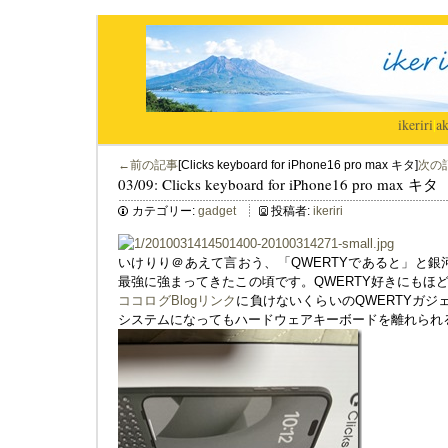
ikeriri
|
ak
←前の記事
[Clicks keyboard for iPhone16 pro max キタ]
次の
03/09: Clicks keyboard for iPhone16 pro max キタ
カテゴリー:
gadget
投稿者:
ikeriri
いけりり＠あえて言おう、「QWERTYであると」と銀
最強に強まってきたこの頃です。QWERTY好きにもほ
ココログBlogリンク
に負けないくらいのQWERTYガジ
システムになってもハードウェアキーボードを離れられ