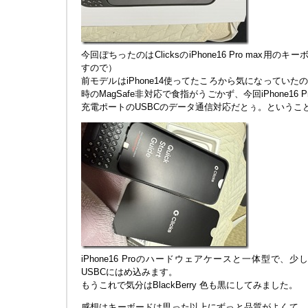
今回ぽちったのはClicksのiPhone16 Pro max用の
すので）
前モデルはiPhone14使ってたころから気になっていたの
時のMagSafe非対応で食指がうごかず、今回iPhone16 P
充電ポートのUSBCのデータ通信対応だとぅ。というこ
iPhone16 Proのハードウェアケースと一体型で
USBCにはめ込みます。
もうこれで気分はBlackBerry 色も黒にしてみました。
感想はキーボードは思った以上にずっと品質がよくて、