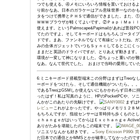
つでも使える。④メモにいろいろ情報を置いておけるよ
り前かなあ。日本のガラケーはアル意味世界一なのかも。当時
タをつけて携帯とＰＨＳで通信ができました。また、①
ＷＷＷブラウザが軽くてよいです。②ＰａｐｉＭａｉｌ
使えます。というPalmscape&Papimailがあれば
てたのですよ。そしてキーボードはもちろんゴータイプ
ドです。まあ、ファンネルでなくて有線ビットだね。ガン
みの合体ガジェットでいつもＳｙｎｃしてるとこにくっ
ままだと英語のドライバですが、とりあえず動きます。日本語
環境が一変して神になりました。②ちょっと重いのが難
なあ。なんて世代でした。
おまけで当時の愛用していた
6:ミニキーボード搭載型端末この分野はまずはTreoなし
ーボードをつけたら、そして通信機能がついたら。。。
であるTreoはGSMしか使えないにもかかわらず日本
ったはず！私は写真のように、HPのPocketPCや、ソニ
んかがこのあたりの先駆けです。
まずは
レビュー
これがよかったです。やっぱりメモリ１２８ＭＢとか高速
もちろんですが、指紋センサーは常時持ち歩くものとし
ｃｈａｎｇｅがはいってからはＥｘｃｈａｎｇｅ Activ
ありがたみを堪能したのもこの端末です。
ソニエリなんかも好きです。→
Sony Ericsson P990
だ日本での通信とかMMSとかが確率してなかったので