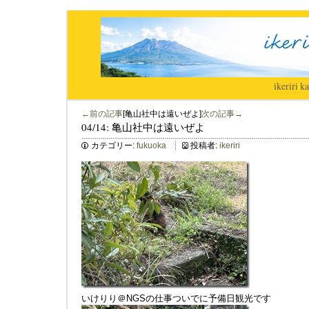
ikeriri
|
ka
←前の記事
[亀山社中は遠いぜよ]
次の記事→
04/14: 亀山社中は遠いぜよ
カテゴリー:
fukuoka
投稿者:
ikeriri
いけりり＠NGSの仕事ついでに予備日観光です