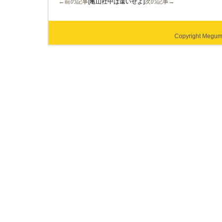
←前の記事
[亀山社中は遠いぜよ]
次の記事→
Copyright Megumi