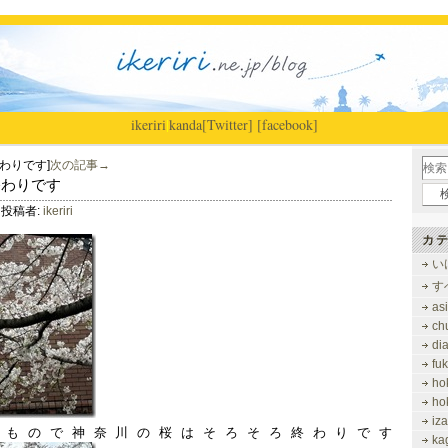
ikeriri
|
kanda
[Twitter]
[facebook]
わりです]
次の記事→
ろ終わりです
投稿者:
ikeriri
カテ
い
す
as
ch
di
fu
ho
ho
iz
いもので神奈川の桜はそろそろ終わりです
ka