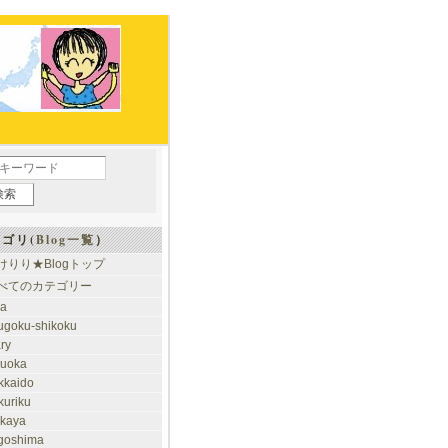
ゴリ(
Blog一覧
）
けりり★Blogトップ
べてのカテゴリー
ia
ugoku-shikoku
ary
kuoka
kkaido
kuriku
akaya
goshima