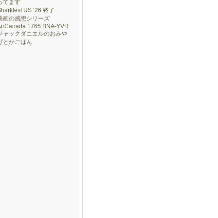
ってます
Sharkfest US ‘26 終了
映画の感想シリーズ
AirCanada 1765 BNA-YVR
ジャックダニエルのおみや
げとかごはん