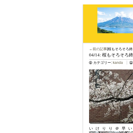
←前の記事
[桜もそろそろ終
04/14: 桜もそろそ
カテゴリー:
kanda
いけりり＠早