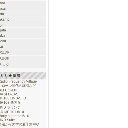
nda
nsai
nto
takanto
gano
gata
aka
hoku
ai
の記事
の記事
去ログ
けりり★新着
adio Frequency Village
ドローン関係の講演など
DEFCON34
UA SFO-LAS
NH108 HND-SFO
NH108 機内食
HND ラウンジ
CRIME 101 8/10
arty supreme 6/10
HND Suite
今週から大学の夏季集中や