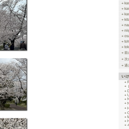
ka
ka
ka
ki
na
nii
os
to
tok
前
次
過
い
R
M