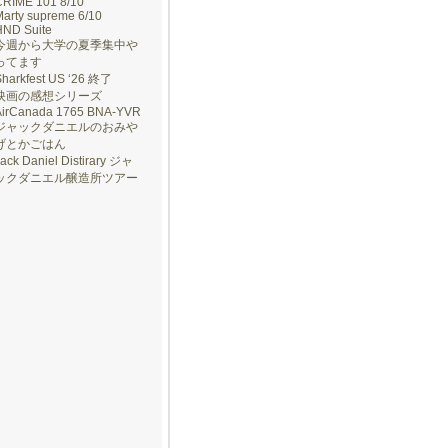
CRIME 101 8/10
arty supreme 6/10
HND Suite
今週から大学の夏季集中や
ってます
Sharkfest US ‘26 終了
映画の感想シリーズ
AirCanada 1765 BNA-YVR
ジャックダニエルのおみや
げとかごはん
ack Daniel Distirary ジャ
ックダニエル醸造所ツアー