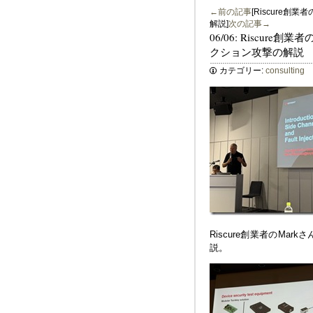
←前の記事
[Riscure
解説]
次の記事→
06/06: Riscu
クション攻撃の解説
カテゴリー:
consulting
Riscure創業者のM
説。