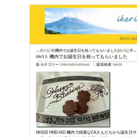
ikeriri
|
mil
←前の記事
[機内でお誕生日を祝ってもらいました]
次の記事→
06/13: 機内でお誕生日を祝ってもらいました
カテゴリー:
internationalmeal
投稿者:
ikeriri
NH102 HND-IAD 機内で綺麗なCAさんたちから誕