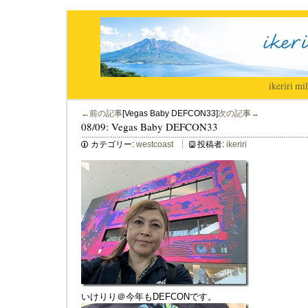
ikeriri
|
mil
←前の記事
[Vegas Baby DEFCON33]
次の記事→
08/09: Vegas Baby DEFCON33
カテゴリー:
westcoast
投稿者:
ikeriri
いけりり＠今年もDEFCONです。