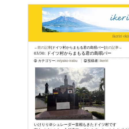
ikeriri
|
oki
←前の記事
[ドイツ村からまもる君の島唄バー]
次の記事→
03/30: ドイツ村からまもる君の島唄バー
カテゴリー:
miyako-irabu
投稿者:
ikeriri
いけりり＠シュレーダー首相もきたドイツ村です