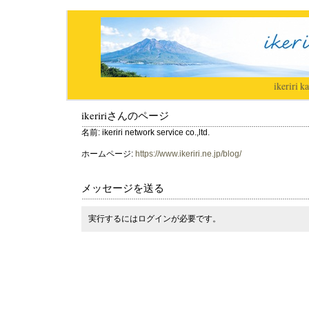
ikeriri
|
ka
ikeririさんのページ
名前: ikeriri network service co.,ltd.
ホームページ:
https://www.ikeriri.ne.jp/blog/
メッセージを送る
実行するにはログインが必要です。