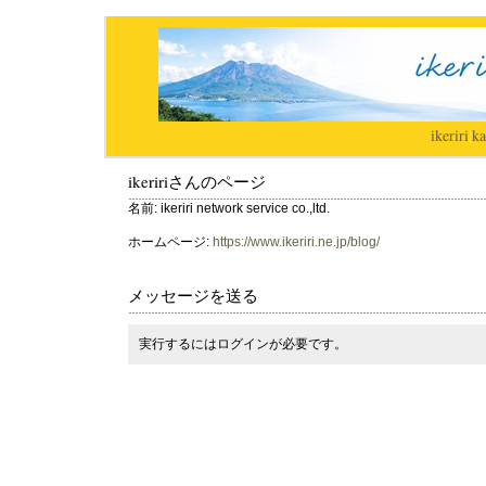
ikeriri
|
ka
ikeririさんのページ
名前: ikeriri network service co.,ltd.
ホームページ:
https://www.ikeriri.ne.jp/blog/
メッセージを送る
実行するにはログインが必要です。