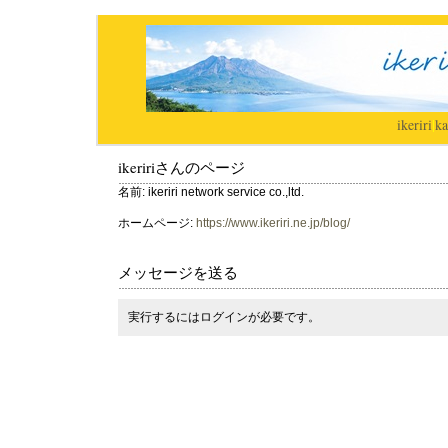
ikeriri
|
ka
ikeririさんのページ
名前: ikeriri network service co.,ltd.
ホームページ:
https://www.ikeriri.ne.jp/blog/
メッセージを送る
実行するにはログインが必要です。