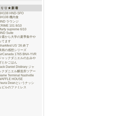
けりり★新着
NH108 HND-SFO
NH108 機内食
HND ラウンジ
CRIME 101 8/10
arty supreme 6/10
HND Suite
今週から大学の夏季集中や
ってます
Sharkfest US ‘26 終了
映画の感想シリーズ
AirCanada 1765 BNA-YVR
ジャックダニエルのおみや
げとかごはん
ack Daniel Distirary ジャ
ックダニエル醸造所ツアー
ame Terminal Nashville
WAFFLE HOUSE
Paura Deanというナッシ
ュビルのファミレス