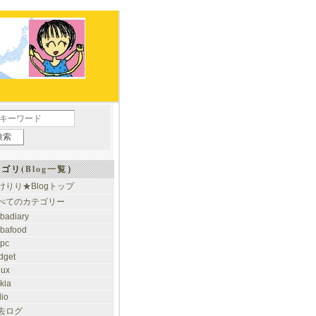
ゴリ(
Blog一覧
）
けりり★Blogトップ
べてのカテゴリー
ibadiary
ibafood
ypc
dget
nux
kia
dio
去ログ