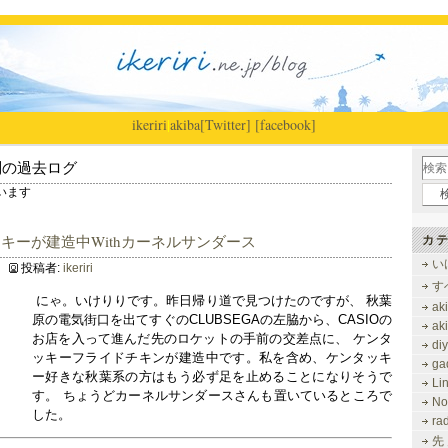
ikeriri
|
akiba
[Twitter]
[facebook]
別の過去ログ
ています
キーが建造中Withカーネルサンダース
カテ
い
投稿者:
ikeriri
す
にゃ。いけりりです。昨日帰り道で見つけたのですが、 秋葉
ak
原の電気街口を出てすぐのCLUBSEGAの左脇から、CASIOの
ak
お店を入って進んだ先のロケットの手前の交差点に、 ケンタ
di
ッキーフライドチキンが建造中です。私を含め、ケンタッキ
ga
ー好きな秋葉系の方はもう必ず足を止めることになりそうで
Li
す。 ちょうどカーネルサンダースさんも置いているところで
No
した。
ra
先