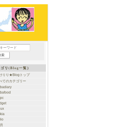
ゴリ(
Blog一覧
）
けりり★Blogトップ
べてのカテゴリー
ibadiary
ibafood
ypc
dget
nux
kia
dio
 月