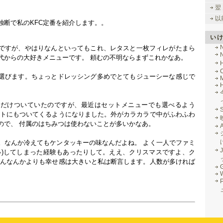
翌
以
独断で私のKFC定番を紹介します。。
い
ですが、やはりなんといってもこれ、レタスと一枚フィレがたまら
代からの大好きメニューです。 頼むの不明ならまずこれかなあ。
選びます。ちょっとドレッシング多めでとてもジューシーな感じで
M
とだけついていたのですが、最近はセットメニューでも選べるよう
ットにもついてくるようになりました。外がカラカラで中がふわふわ
ので、 付属のはちみつは使わないことが多いかなあ。
。なんか冷えてもケンタッキーの味なんだよね。 よく一人でファミ
J
い)してしまった経験もあったりして。ええ、クリスマスですよ、ク
さんなんかよりも幸せ感は大きいと私は断言します。人数が多ければ
G