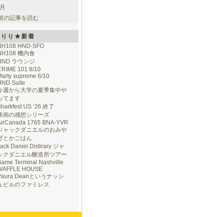
 月
前の記事を読む
けりり★新着
NH108 HND-SFO
NH108 機内食
HND ラウンジ
CRIME 101 8/10
arty supreme 6/10
HND Suite
今週から大学の夏季集中や
ってます
Sharkfest US ‘26 終了
映画の感想シリーズ
AirCanada 1765 BNA-YVR
ジャックダニエルのおみや
げとかごはん
ack Daniel Distirary ジャ
ックダニエル醸造所ツアー
ame Terminal Nashville
WAFFLE HOUSE
Paura Deanというナッシ
ュビルのファミレス