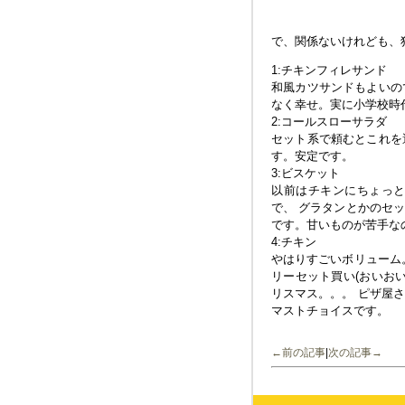
で、関係ないけれども、
1:チキンフィレサンド
和風カツサンドもよいの
なく幸せ。実に小学校時
2:コールスローサラダ
セット系で頼むとこれを
す。安定です。
3:ビスケット
以前はチキンにちょっ
で、 グラタンとかのセ
です。甘いものが苦手な
4:チキン
やはりすごいボリューム
リーセット買い(おいお
リスマス。。。 ピザ屋
マストチョイスです。
←前の記事
|
次の記事→